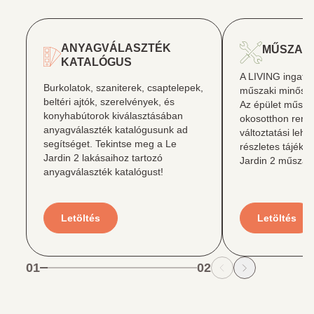
ANYAGVÁLASZTÉK
MŰSZAKI
KATALÓGUS
A LIVING ingatlan
Burkolatok, szaniterek, csaptelepek,
műszaki minőség
beltéri ajtók, szerelvények, és
Az épület műszak
konyhabútorok kiválasztásában
okosotthon rends
anyagválaszték katalógusunk ad
változtatási lehe
segítséget. Tekintse meg a Le
részletes tájékoz
Jardin 2 lakásaihoz tartozó
Jardin 2 műszaki
anyagválaszték katalógust!
Letöltés
Letöltés
01
02