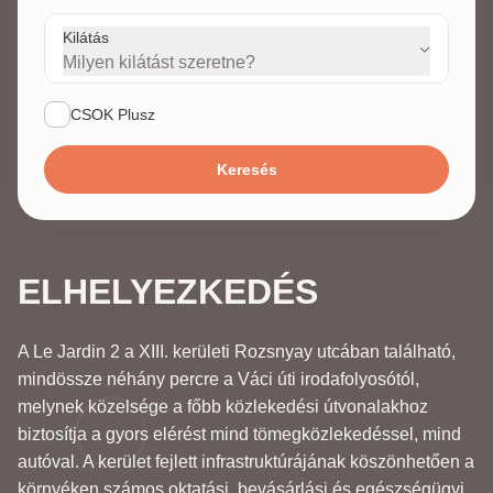
Kilátás
Milyen kilátást szeretne?
CSOK Plusz
Keresés
ELHELYEZKEDÉS
A Le Jardin 2 a XIII. kerületi Rozsnyay utcában található,
mindössze néhány percre a Váci úti irodafolyosótól,
melynek közelsége a főbb közlekedési útvonalakhoz
biztosítja a gyors elérést mind tömegközlekedéssel, mind
autóval. A kerület fejlett infrastruktúrájának köszönhetően a
környéken számos oktatási, bevásárlási és egészségügyi