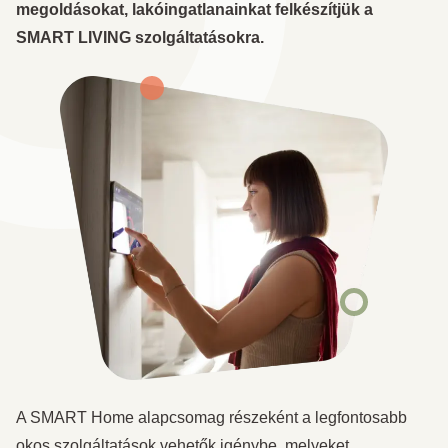
megoldásokat, lakóingatlanainkat felkészítjük a
SMART LIVING szolgáltatásokra.
A SMART Home alapcsomag részeként a legfontosabb
okos szolgáltatások vehetők igénybe, melyeket