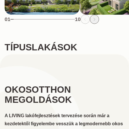
01
10
TÍPUSLAKÁSOK
OKOSOTTHON
MEGOLDÁSOK
A LIVING lakófejlesztések tervezése során már a
kezdetektől figyelembe vesszük a legmodernebb okos