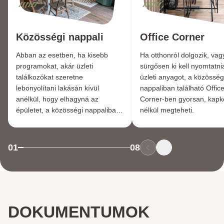
Közösségi nappali
Office Corner
Abban az esetben, ha kisebb
Ha otthonról dolgozik, vag
programokat, akár üzleti
sürgősen ki kell nyomtatni
találkozókat szeretne
üzleti anyagot, a közösség
lebonyolítani lakásán kívül
nappaliban található Offic
anélkül, hogy elhagyná az
Corner-ben gyorsan, kap
épületet, a közösségi nappaliban
nélkül megteheti.
erre lehetősége lesz.
01
08
DOKUMENTUMOK