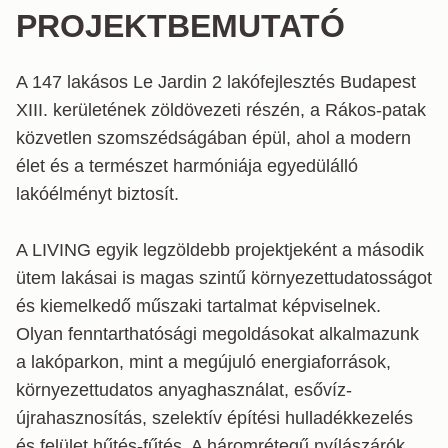
PROJEKTBEMUTATÓ
A 147 lakásos Le Jardin 2 lakófejlesztés Budapest 
XIII. kerületének zöldövezeti részén, a Rákos-patak 
közvetlen szomszédságában épül, ahol a modern 
élet és a természet harmóniája egyedülálló 
lakóélményt biztosít.

A LIVING egyik legzöldebb projektjeként a második 
ütem lakásai is magas szintű környezettudatosságot 
és kiemelkedő műszaki tartalmat képviselnek. 
Olyan fenntarthatósági megoldásokat alkalmazunk 
a lakóparkon, mint a megújuló energiaforrások, 
környezettudatos anyaghasználat, esővíz-
újrahasznosítás, szelektív építési hulladékkezelés 
és felület hűtés-fűtés. A háromrétegű nyílászárók 