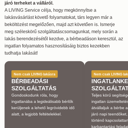
járó terheket a válláról.
A LIVING Service célja, hogy megkönnyítse a
lakásvásárlást követő folyamatokat, társ legyen már a
beköltözést megelőzően, majd azt követően is. Ismerje
meg széleskörű szolgáltatáscsomagunkat, mely során a
lakás berendezésétől kezdve, a bérbeadáson keresztül, az
ingatlan folyamatos hasznosításáig biztos kezekben
tudhatja lakását!
Nem csak LIVING lakásra
Nem csak LIVING la
BÉRBEADÁSI
INGATLANKE
SZOLGÁLTATÁS
SZOLGÁLTA
Gondoskodunk róla, hogy
Teljes körű segítség
ingatlanába a legideálisabb bérlők
ingatlan üzemeltet
kerüljenek a lehető legrövidebb idő
átvállaljuk a bérbe a
alatt, a legjobb feltételekkel.
járó napi teendőket,
történő kapcsolattar
karbantartási felad