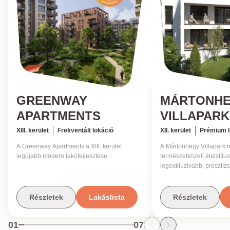
GREENWAY
MÁRTONH
APARTMENTS
VILLAPARK
XIII. kerület
Frekventált lokáció
XII. kerület
Prémium l
A Greenway Apartments a XIII. kerület
A Mártonhegy Villapark 
legújabb modern lakófejlesztése.
természetközeli életstílu
legexkluzívabb, presztíz
Részletek
Lakáslista
Részletek
01
07