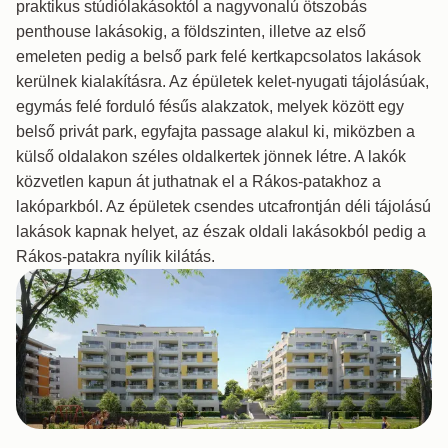
praktikus stúdiólakásoktól a nagyvonalú ötszobás
penthouse lakásokig, a földszinten, illetve az első
emeleten pedig a belső park felé kertkapcsolatos lakások
kerülnek kialakításra. Az épületek kelet-nyugati tájolásúak,
egymás felé forduló fésűs alakzatok, melyek között egy
belső privát park, egyfajta passage alakul ki, miközben a
külső oldalakon széles oldalkertek jönnek létre. A lakók
közvetlen kapun át juthatnak el a Rákos-patakhoz a
lakóparkból. Az épületek csendes utcafrontján déli tájolású
lakások kapnak helyet, az észak oldali lakásokból pedig a
Rákos-patakra nyílik kilátás.