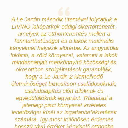
A Le Jardin második ütemével folytatjuk a
LIVING lakóparkok eddigi sikertörténetét,
amelyek az otthonteremtés mellett a
fenntarthatóságot és a lakók maximális
kényelmét helyezik előtérbe. Az angyalföldi
lokáció, a zöld környezet, valamint a lakók
mindennapjait megkönnyítő közösségi és
okosotthon szolgáltatások garantálják,
hogy a Le Jardin 2 kiemelkedő
életminőséget biztosítson családosoknak,
családalapítás előtt állóknak és
egyedülállóknak egyaránt. Ráadásul a
jelenlegi piaci környezet kivételes
lehetőséget kínál az ingatlanbefektetések
számára, így most különösen érdemes
hosszú távú értéket képviselő otthonba