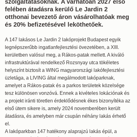
szolgáltatásoknak. A várhatóan 2027 első
felében átadásra kerülő Le Jardin 2
otthonai bevezető áron vásárolhatóak meg
és 20% befizetésével leköthetőek.
A 147 lakásos Le Jardin 2 lakóprojekt Budapest egyik
legnépszerűbb ingatlanfejlesztési övezetében, a XIII.
kerületben valósul meg, a Rákos-patak mellett. A kiváló
infrastruktúrával rendelkező Rozsnyay utca tökéletes
helyszínt biztosít a WING magyarországi lakófejlesztési
üzletága, a LIVING által megálmodott lakóparknak,
amelyet a Rákos-patak és a parkos területek közelsége
tesz különösen vonzóvá. Ennek a kivételes lokációnak és
a projekt iránti töretlen érdeklődésnek ékes bizonyítéka az
első ütem sikere is, amely 2024 novemberében került
átadásra, és amelyben már csupán néhány lakás érhető
el.
A lakóparkban 147 hatékony alaprajzú lakás épül, a