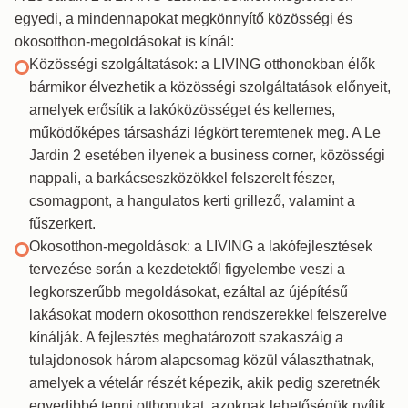
egyedi, a mindennapokat megkönnyítő közösségi és
okosotthon-megoldásokat is kínál:
Közösségi szolgáltatások: a LIVING otthonokban élők
bármikor élvezhetik a közösségi szolgáltatások előnyeit,
amelyek erősítik a lakóközösséget és kellemes,
működőképes társasházi légkört teremtenek meg. A Le
Jardin 2 esetében ilyenek a business corner, közösségi
nappali, a barkácseszközökkel felszerelt fészer,
csomagpont, a hangulatos kerti grillező, valamint a
fűszerkert.
Okosotthon-megoldások: a LIVING a lakófejlesztések
tervezése során a kezdetektől figyelembe veszi a
legkorszerűbb megoldásokat, ezáltal az újépítésű
lakásokat modern okosotthon rendszerekkel felszerelve
kínálják. A fejlesztés meghatározott szakaszáig a
tulajdonosok három alapcsomag közül választhatnak,
amelyek a vételár részét képezik, akik pedig szeretnék
egyedibbé tenni otthonukat, azoknak lehetőségük nyílik