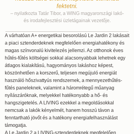
fektetni.
– nyilatkozta Tatár Tibor, a WING magyarországi lakó-
és irodafejlesztési üzletágainak vezetője.
A várhatóan A+ energetikai besorolású Le Jardin 2 lakásait
a piaci sztenderdeknek megfelelően energiahatékony és
magas színvonalú kivitelezés jellemzi. Az otthonok éves
hűtés-fűtés költségei sokkal alacsonyabbak lehetnek egy
átlagos kialakítású, hagyományos lakáshoz képest,
köszönhetően a korszerű, teljesen megújuló energiát
használó hőszivattyús rendszernek, a mennyezethűtés-
fűtés paneleknek, valamint a háromrétegű műanyag
nyílászáróknak, melyekkel hatékonyabb a hő- és
hangszigetelés. A LIVING ezekkel a megoldásokkal
nemcsak a lakók kényelmét, hanem hosszú távon a
fenntartható jövőt és a hatékony energiafelhasználást
támogatja.
A Le Jardin 2 a LIVING-sztenderdeknek megfelelően