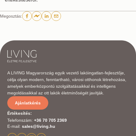
Megosztás
:
A LIVING Magyarország egyik vezető lakóingatlan-fejlesztője,
célja olyan modern, fenntartható, városi otthonok létrehozása,
amelyek emberközpontú szolgáltatásaikkal és intelligens
megoldásaikkal az ott lakók életminőségét javítják.
Ajánlatkérés
Értékesítés
:
Telefonszám
:
+36 70 705 2369
E-mail
:
sales@living.hu