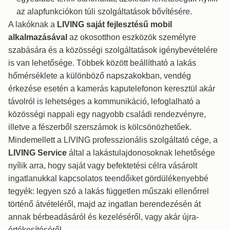
az alapfunkciókon túli szolgáltatások bővítésére.
A lakóknak a
LIVING saját fejlesztésű mobil
alkalmazásával
az okosotthon eszközök személyre
szabására és a közösségi szolgáltatások igénybevételére
is van lehetősége. Többek között beállítható a lakás
hőmérséklete a különböző napszakokban, vendég
érkezése esetén a kamerás kaputelefonon keresztül akár
távolról is lehetséges a kommunikáció, lefoglalható a
közösségi nappali egy nagyobb családi rendezvényre,
illetve a fészerből szerszámok is kölcsönözhetőek.
Mindemellett a LIVING professzionális szolgáltató cége, a
LIVING Service
által a lakástulajdonosoknak lehetősége
nyílik arra, hogy saját vagy befektetési célra vásárolt
ingatlanukkal kapcsolatos teendőiket gördülékenyebbé
tegyék: legyen szó a lakás független műszaki ellenőrrel
történő átvételéről, majd az ingatlan berendezésén át
annak bérbeadásáról és kezeléséről, vagy akár újra-
értékesítéséről.