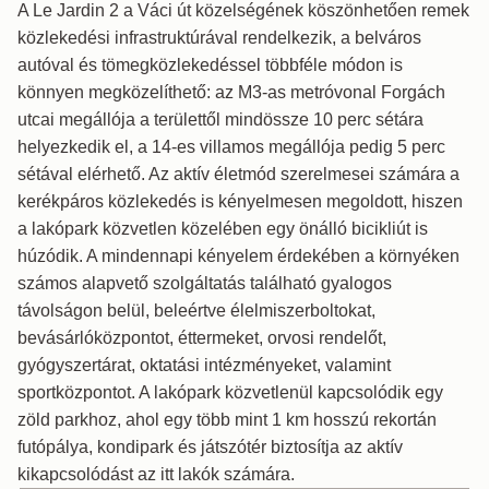
A Le Jardin 2 a Váci út közelségének köszönhetően remek
közlekedési infrastruktúrával rendelkezik, a belváros
autóval és tömegközlekedéssel többféle módon is
könnyen megközelíthető: az M3-as metróvonal Forgách
utcai megállója a területtől mindössze 10 perc sétára
helyezkedik el, a 14-es villamos megállója pedig 5 perc
sétával elérhető. Az aktív életmód szerelmesei számára a
kerékpáros közlekedés is kényelmesen megoldott, hiszen
a lakópark közvetlen közelében egy önálló bicikliút is
húzódik. A mindennapi kényelem érdekében a környéken
számos alapvető szolgáltatás található gyalogos
távolságon belül, beleértve élelmiszerboltokat,
bevásárlóközpontot, éttermeket, orvosi rendelőt,
gyógyszertárat, oktatási intézményeket, valamint
sportközpontot. A lakópark közvetlenül kapcsolódik egy
zöld parkhoz, ahol egy több mint 1 km hosszú rekortán
futópálya, kondipark és játszótér biztosítja az aktív
kikapcsolódást az itt lakók számára.