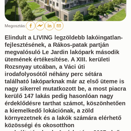
Megosztás
:
Elindult a LIVING legzöldebb lakóingatlan-
fejlesztésének, a Rákos-patak partján
megvalósuló Le Jardin lakópark második
ütemének értékesítése. A XIII. kerületi
Rozsnyay utcában, a Váci úti
irodafolyosótól néhány perc sétára
található lakóparknak már az első üteme is
nagy sikerrel mutatkozott be, a most piacra
kerülő 147 lakás pedig hasonlóan nagy
érdeklődésre tarthat számot, köszönhetően
a kiemelkedő lokációnak, a zöld
környezetnek és a lakók számára elérhető
közösségi és okosotthon