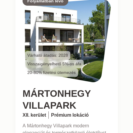
Folyamatban lévő
Várható átadás: 2028
Visszaigényelhető 5%-os áfa
20-80% fizetési ütemezés
MÁRTONHEGY
VILLAPARK
XII. kerület
Prémium lokáció
A Mártonhegy Villapark modern
eleganciát és természetközeli életstílust