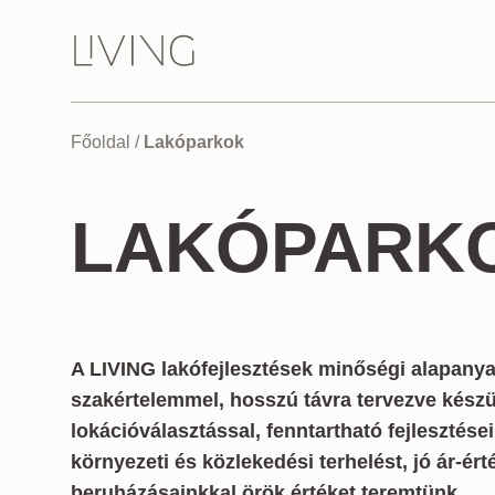
Főoldal
/
Lakóparkok
LAKÓPARK
A LIVING lakófejlesztések minőségi alapany
szakértelemmel, hosszú távra tervezve kész
lokációválasztással, fenntartható fejlesztése
környezeti és közlekedési terhelést, jó ár-ér
beruházásainkkal örök értéket teremtünk.