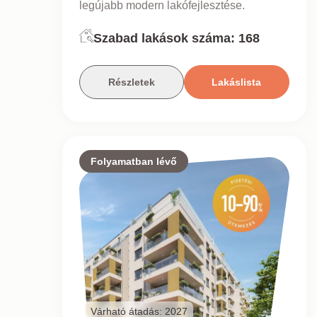
legújabb modern lakófejlesztése.
Szabad lakások száma:
168
Részletek
Lakáslista
Folyamatban lévő
Várható átadás: 2027