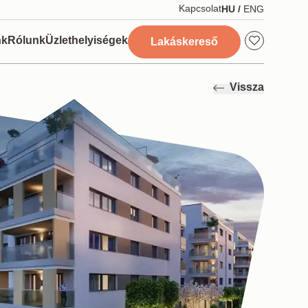
Kapcsolat
HU
/
ENG
nk
Rólunk
Üzlethelyiségek
Lakáskereső
oztató
Hírek
Vissza
Történetünk
nek
Karrier
n megoldások
szolgáltatások