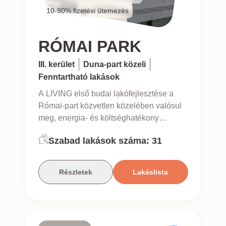
10-90% fizetési ütemezés
RÓMAI PARK
III. kerület
Duna-part közeli
Fenntartható lakások
A LIVING első budai lakófejlesztése a
Római-part közvetlen közelében valósul
meg, energia- és költséghatékony
lakásokkal.
Szabad lakások száma:
31
Részletek
Lakáslista