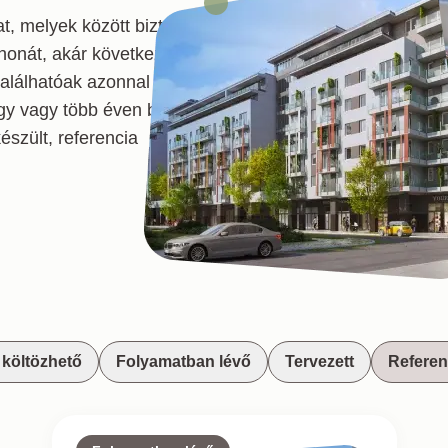
t, melyek között biztosan
thonát, akár következő
találhatóak azonnal és
egy vagy több éven belül
észült, referencia
költözhető
Folyamatban lévő
Tervezett
Referen