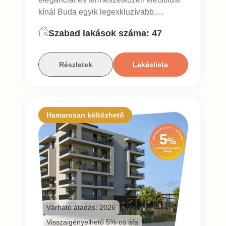
kínál Buda egyik legexkluzívabb,
presztízs kerületében.
Szabad lakások száma:
47
Részletek
Lakáslista
Hamarosan költözhető
Várható átadás: 2026
Visszaigényelhető 5%-os áfa