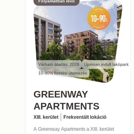
Folyamatban lévő
Várható átadás: 2028
Újonnan indult lakópark
10-90% fizetési ütemezés
GREENWAY
APARTMENTS
XIII. kerület
Frekventált lokáció
A Greenway Apartments a XIII. kerület