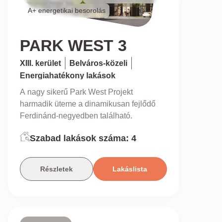
A+ energetikai besorolás
PARK WEST 3
XIII. kerület
Belváros-közeli
Energiahatékony lakások
A nagy sikerű Park West Projekt
harmadik üteme a dinamikusan fejlődő
Ferdinánd-negyedben található.
Szabad lakások száma:
4
Részletek
Lakáslista