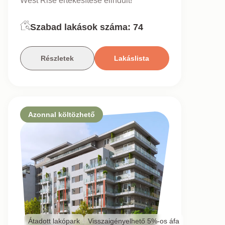
West Rise értékesítése elindult!
Szabad lakások száma:
74
Részletek
Lakáslista
Azonnal költözhető
Átadott lakópark
Visszaigényelhető 5%-os áfa