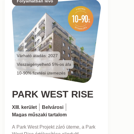
Folyamatban lévő
Várható átadás: 2027
Visszaigényelhető 5%-os áfa
10-90% fizetési ütemezés
PARK WEST RISE
XIII. kerület
Belvárosi
Magas műszaki tartalom
A Park West Projekt záró üteme, a Park