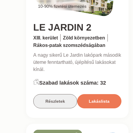
10-90% fizetési ütemezés
LE JARDIN 2
XIII. kerület
Zöld környezetben
Rákos-patak szomszédságában
A nagy sikerű Le Jardin lakópark második
üteme fenntartható, újépítésű lakásokat
kínál.
Szabad lakások száma:
32
Részletek
Lakáslista