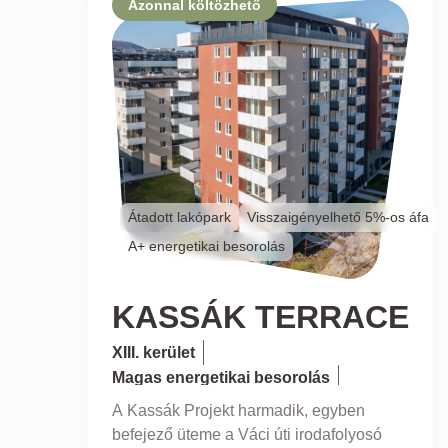
Azonnal költözhető
Átadott lakópark
Visszaigényelhető 5%-os áfa
A+ energetikai besorolás
KASSÁK TERRACE
XIII. kerület
Magas energetikai besorolás
Frekventált lokáció
A Kassák Projekt harmadik, egyben
befejező üteme a Váci úti irodafolyosó