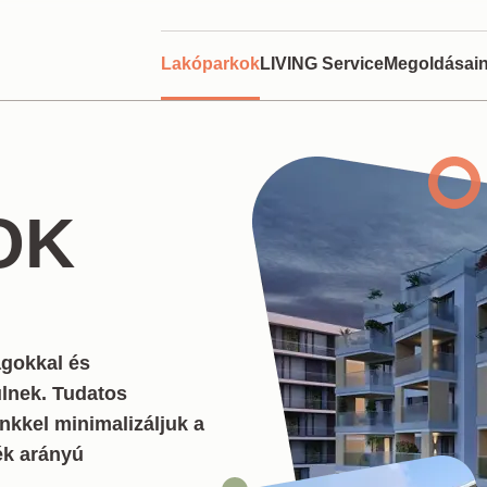
Lakóparkok
LIVING Service
Megoldásai
Ügyféltájék
GYIK
Befektetők
OK
Okosottho
Közösségi 
agokkal és
ülnek. Tudatos
inkkel minimalizáljuk a
ték arányú